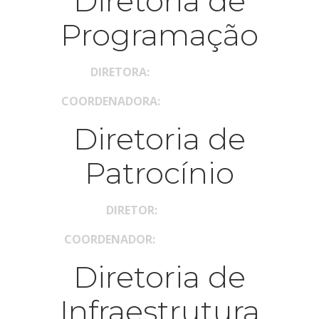
Diretoria de
Programação
DIRETORA:
Elana Andrade
COORDENADORA:
Samara Nogueira
Diretoria de
Patrocínio
DIRETOR:
Iann Lima
COORDENADOR:
Matheus Jeremias
Diretoria de
Infraestrutura