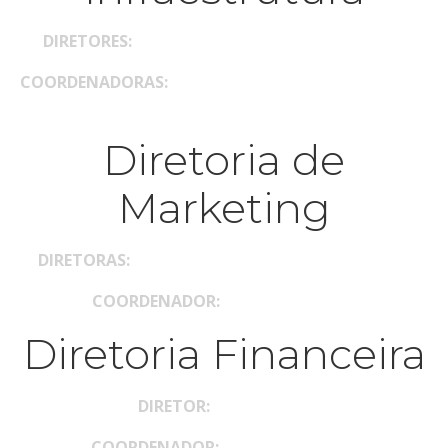
DI
RETO
RES:
Raíssa Araujo e Welington de Abreu
COORDENADORAS:
Ana Beatriz Catunda, Maria Alice e
Ébony Soares
Diretoria de
Marketing
DIRETORAS:
Giovanna Cavalcanti e Marina Paixão
COORDENADOR:
Marcos Chataque
Diretoria Financeira
DIRETOR:
Nícolas Brito
COORDENADOR:
Christian Yungtay