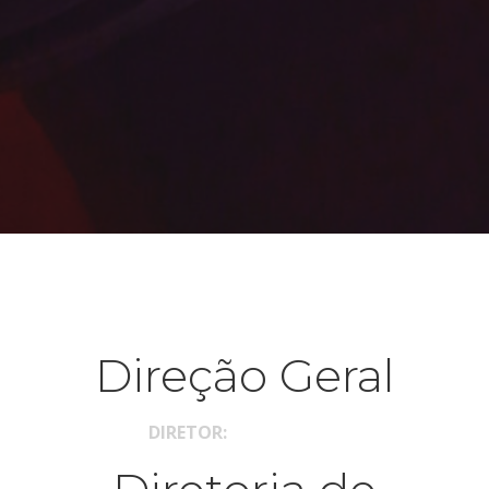
A Comissão Organizadora da décima terceira edição da
UFRJ Ambientável se dividiu nas 7 áreas a seguir.
Direção Geral
DIRETOR:
Wagner Lima