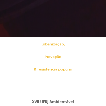
urbanização,
inovação
& resistência popular
XVII UFRJ Ambientável