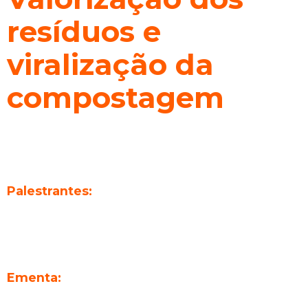
resíduos e
viralização da
compostagem
CARGA HORÁRIA:
–
Horário:
Quinta (29/08) às 9h30min
Palestrantes:
Ravengard
MUDA UFRJ
Ementa:
Em breve!