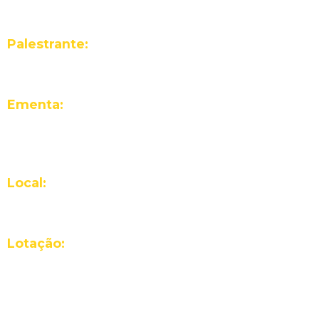
Horário
: Quarta (28/08) de 15 às 17hrs
Palestrante:
Gustavo Cumani
Ementa:
Projeto que lida com agricultura urbana e comunidades.
Local:
Em breve!
Lotação:
Em breve!