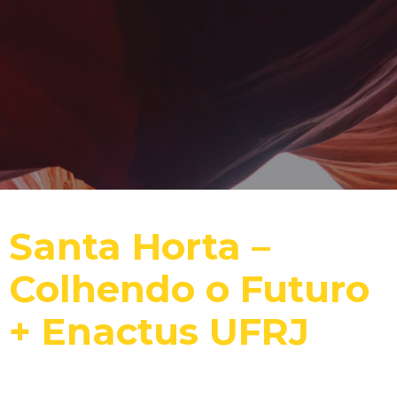
Santa Horta –
Colhendo o Futuro
+ Enactus UFRJ
CARGA HORÁRIA: 2 H