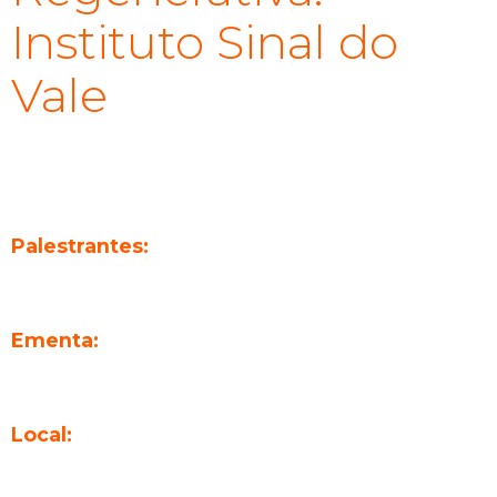
Instituto Sinal do
Vale
CARGA HORÁRIA: 2 H
Horário
: Quarta (28/08) de 13 às 15hrs
Palestrantes:
Simone Marinho
Ementa:
Em breve!
Local:
Tenda da COPPE UFRJ, Inter blocos F e G do Centro de