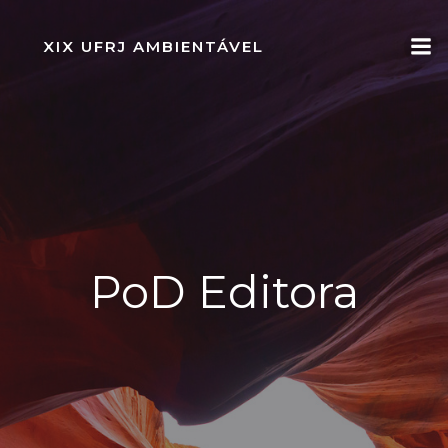
Pular
para
XIX UFRJ AMBIENTÁVEL
o
conteúdo
PoD Editora