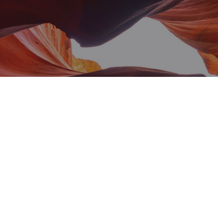
TRABALHO DECENTE E CRESCIMENTO
ECONÔMICO
– Promover o crescimento econômico sustentado,
inclusivo e sustentável, o emprego pleno e produtivo e o
trabalho decente para todos. O ODS 8 reconhece a
urgência de erradicar o trabalho forçado e formas
análogas ao do trabalho escravo, bem como o tráfico de
seres humanos, de modo a garantir a todos e todas o
alcance pleno de seu potencial e capacidades.