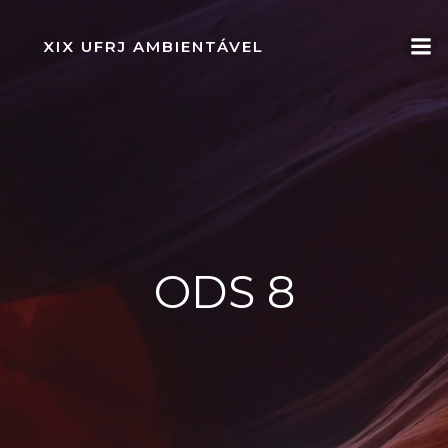
Pular
para
XIX UFRJ AMBIENTÁVEL
o
conteúdo
ODS 8