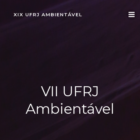
Pular
para
XIX UFRJ AMBIENTÁVEL
o
conteúdo
VII UFRJ
Ambientável