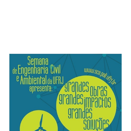
Houve no segundo andar do bloco A uma Feira de
Estágio com estandes das empresas patrocinadoras do
evento e dos mestrados da Escola Politécnica.
A Semana de Engenharia Civil e Ambiental foi realizada
nos dias 24 a 27 de outubro de 2011, nos auditórios do
bloco A, bloco E e bloco D do Centro de Tecnologia da
UFRJ, Ilha do Fundão.