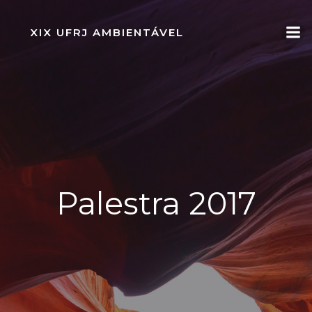
Pular
para
XIX UFRJ AMBIENTÁVEL
o
conteúdo
Palestra 2017