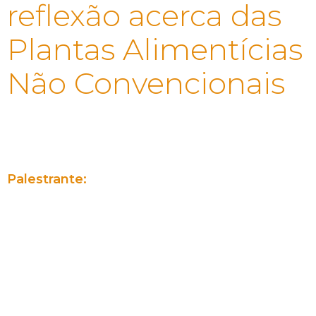
reflexão acerca das
Plantas Alimentícias
Não Convencionais
CARGA HORÁRIA: 2 H
Horário
: Terça (24/11) das 10hrs às 12hrs
Palestrante:
Bianca Eloi da Silva
Graduanda em Gastronomia pela Universidade Federal
do Rio de Janeiro. Formada no curso de Chef Executivo de
Cozinha pelo SENAC RJ. Pesquisadora em Plantas
Alimentícias Não Convencionais.