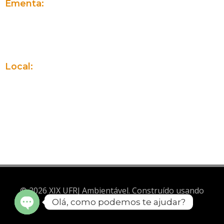
Ementa:
1. Introdução a teoria sobre PANCs
2. Prática com algumas receitas
Local:
Google Meets (o link será disponibilizado mais adiante)
© 2026 XIX UFRJ Ambientável. Construído usando
Olá, como podemos te ajudar?
WordPress e Brite Theme .
Open