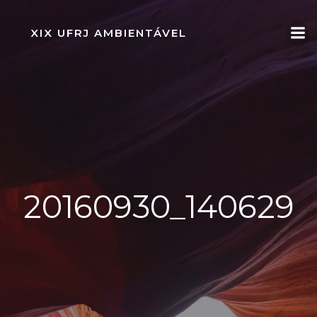
Pular
para
XIX UFRJ AMBIENTÁVEL
o
conteúdo
20160930_140629