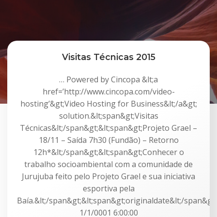
Visitas Técnicas 2015
… Powered by Cincopa &lt;a
href=’http://www.cincopa.com/video-
hosting’&gt;Video Hosting for Business&lt;/a&gt;
solution.&lt;span&gt;Visitas
Técnicas&lt;/span&gt;&lt;span&gt;Projeto Grael –
18/11 – Saída 7h30 (Fundão) – Retorno
12h*&lt;/span&gt;&lt;span&gt;Conhecer o
trabalho socioambiental com a comunidade de
Jurujuba feito pelo Projeto Grael e sua iniciativa
esportiva pela
Baía.&lt;/span&gt;&lt;span&gt;originaldate&lt;/span&gt;
1/1/0001 6:00:00